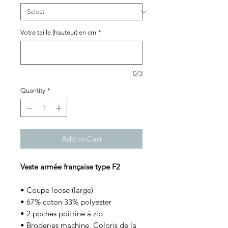
Votre taille (hauteur) en cm
*
0/3
Quantity
*
Add to Cart
Veste armée française type F2
• Coupe loose (large)
• 67% coton 33% polyester
• 2 poches poitrine à zip
• Broderies machine, Coloris de la