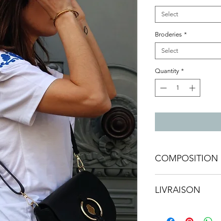
Select
Broderies
*
Select
Quantity
*
COMPOSITION 
• Lavable à 30°C
LIVRAISON
• Partout dans le 