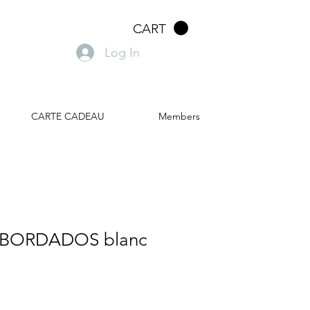
CART
Log In
CARTE CADEAU
Members
// BORDADOS blanc
ale
rice