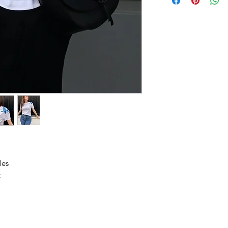
les
t