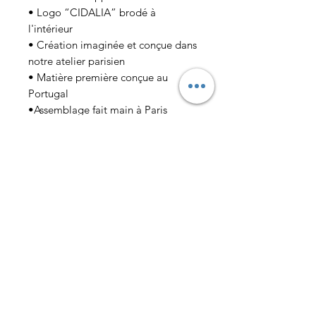
• Logo “CIDALIA” brodé à
l'intérieur
• Création imaginée et conçue dans
notre atelier parisien
• Matière première conçue au
Portugal
•Assemblage fait main à Paris
COMPOSITION &
ENTRETIEN
• Tissus laineux
LIVRAISON
• Imperméabilisez avec un produit
spécifique pour les cuirs afin de le
• Partout dans le monde
protéger et de prolonger sa durée
de vie.