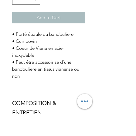
Add to Cart
• Porté épaule ou bandoulière
• Cuir bovin
• Coeur de Viana en acier
inoxydable
• Peut être accessoirisé d'une
bandoulière en tissus vianense ou
non
COMPOSITION &
ENTRETIEN
• Cuir bovin
LIVRAISON
• Imperméabilisez avec un produit