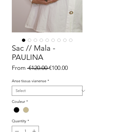
Sac // Mala -
PAULINA
Regular
Sale
From
 €120.00 
€100.00
Price
Price
Anse tissus vianense
*
Couleur
*
Quantity
*