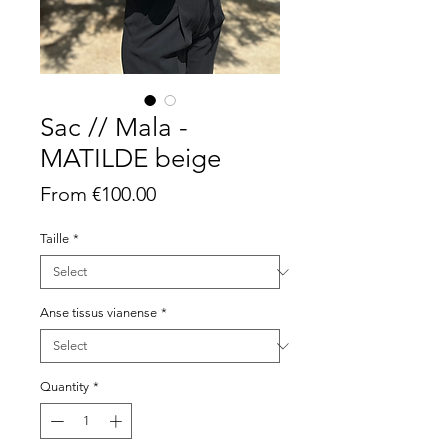
Sac // Mala -
MATILDE beige
Sale
From
€100.00
Price
Taille
*
Anse tissus vianense
*
Quantity
*