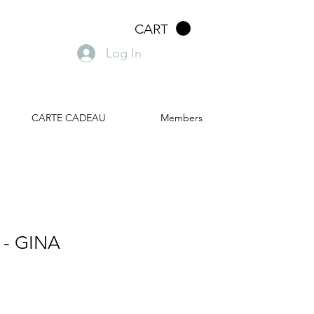
CART
Log In
CARTE CADEAU
Members
a - GINA
ale
rice