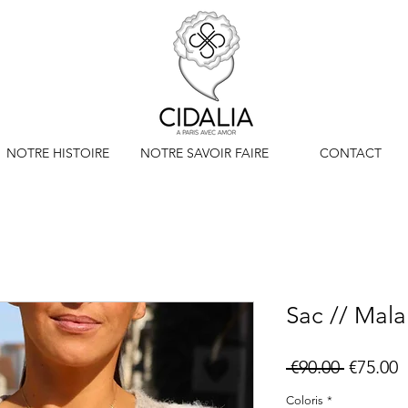
NOTRE HISTOIRE
NOTRE SAVOIR FAIRE
CONTACT
Sac // Mal
Regular
S
 €90.00 
€75.00
Price
P
Coloris
*