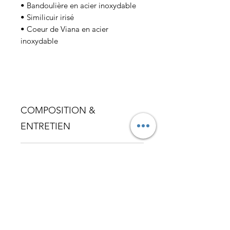
• Bandoulière en acier inoxydable
• Similicuir irisé
• Coeur de Viana en acier
inoxydable
COMPOSITION &
ENTRETIEN
• Similicuir irisé
LIVRAISON
• Imperméabilisez avec un produit
spécifique pour les cuirs afin de le
• Partout dans le monde
protéger et de prolonger sa durée
de vie.
Livraison