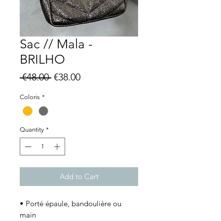
Sac // Mala -
BRILHO
Regular
Sale
 €48.00 
€38.00
Price
Price
Coloris
*
Quantity
*
Add to Cart
• Porté épaule, bandoulière ou
main