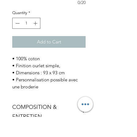
0/20
Quantity
*
Add to Cart
• 100% coton
• Finition ourlet simple,
• Dimensions : 93 x 93 cm
• Personnalisation possible avec
une broderie
COMPOSITION &
ENTRETIEN
• Coton
LIVRAISON
• Facilement lavable à 30° en