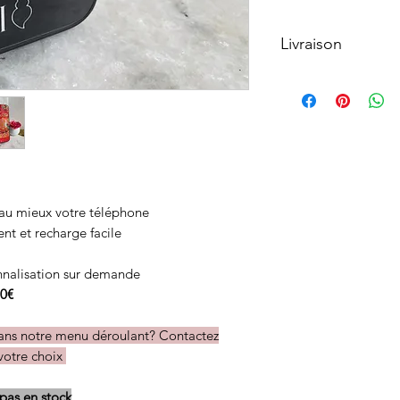
Livraison
• Partout dans le 
• Délai variable selo
20 jours ouvrés
 au mieux votre téléphone
t et recharge facile
onnalisation sur demande
0€
dans notre menu déroulant? Contactez
votre choix
 pas en stock