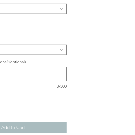
one? (optional)
0/500
Add to Cart