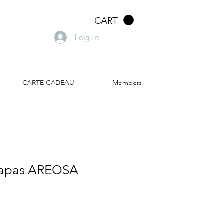
CART
Log In
CARTE CADEAU
Members
Capas AREOSA
e
ce