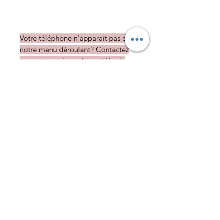
Votre téléphone n'apparait pas dans
notre menu déroulant? Contactez
nous et renseignez le modèle de
votre choix
Livraison
• Partout dans le monde
• Délai variable selon le stock et le
modèle : de 5 à 20 jours ouvrés
Livraison
Echange et remboursement