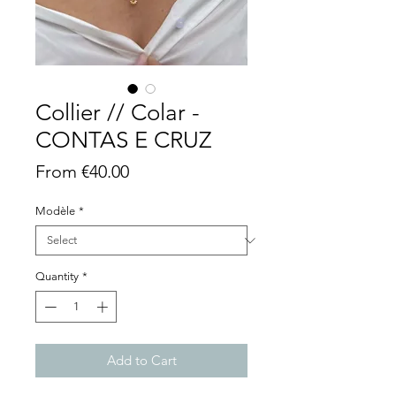
Collier // Colar -
CONTAS E CRUZ
Sale
From
€40.00
Price
Modèle
*
Quantity
*
Add to Cart