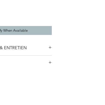
fy When Available
& ENTRETIEN
monde