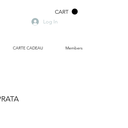
CART
Log In
CARTE CADEAU
Members
 PRATA
ale
rice