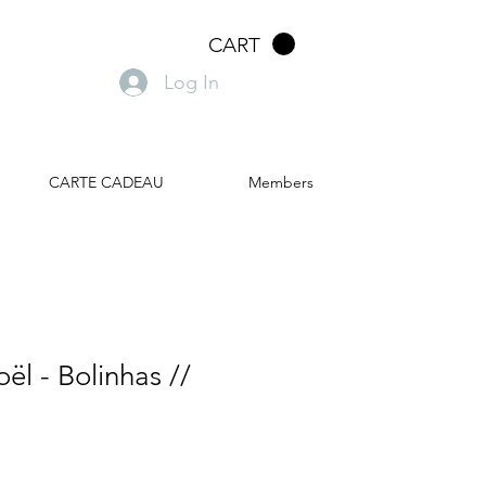
CART
Log In
CARTE CADEAU
Members
ël - Bolinhas //