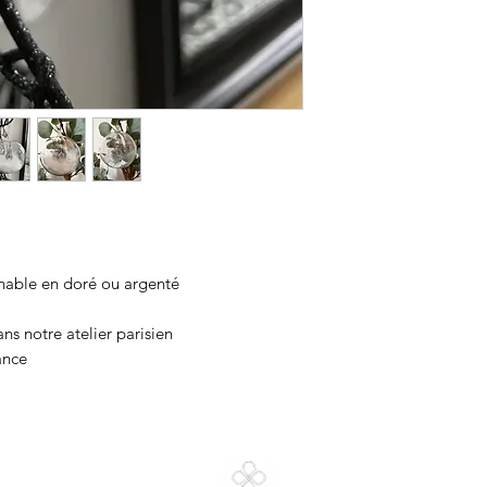
inable en doré ou argenté
s notre atelier parisien
ance