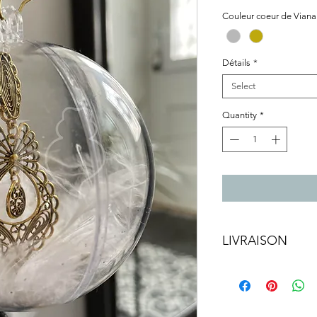
Couleur coeur de Viana
Détails
*
Select
Quantity
*
LIVRAISON
• Envoi soigné poss
responsabilisons pas 