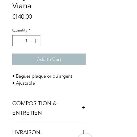
Viana
Price
€140.00
Quantity
*
Add to Cart
• Bagues plaqué or ou argent
• Ajustable
COMPOSITION &
ENTRETIEN
Livré dans son pochon en coton, ce
LIVRAISON
bijou doit être préservé des parfums