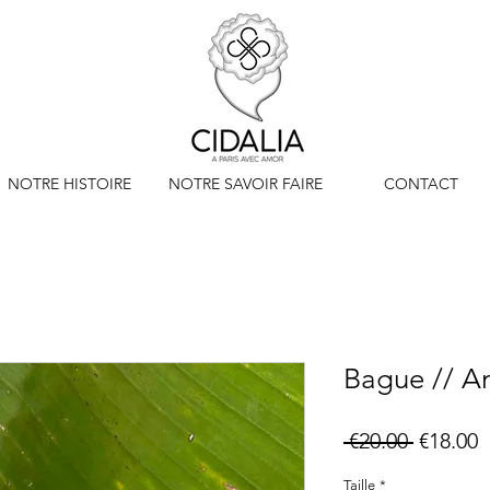
NOTRE HISTOIRE
NOTRE SAVOIR FAIRE
CONTACT
Bague // A
Regular
S
 €20.00 
€18.00
Price
P
Taille
*