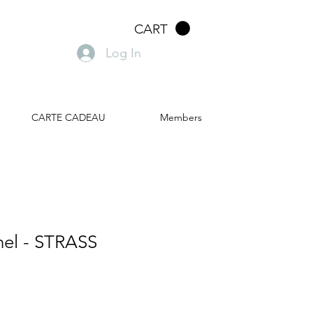
CART
Log In
CARTE CADEAU
Members
nel - STRASS
ale
rice