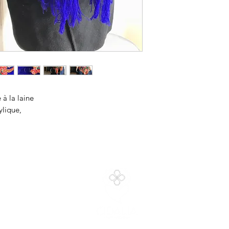
 à la laine
ylique,
on
A q
nt
Cart
06.69.35.96.89
@ci.cidaliag